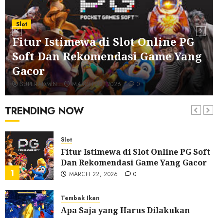
Uncategorized
Slot
Judi Terbaik Dan Raih Maxwin Di
Fitur Istimewa di Slot Online PG
Situs Slot Online
Soft Dan Rekomendasi Game Yang
6
JULY 10, 2024
0
Gacor
Uncategorized
SUPERADMIN
MARCH 22, 2026
0
Cara Halus Menolak Cinta Seseorang
Tanpa Menyakiti Hatinya!
TRENDING NOW
7
APRIL 4, 2024
0
Slot
Fitur Istimewa di Slot Online PG Soft
Dan Rekomendasi Game Yang Gacor
1
MARCH 22, 2026
0
Tembak Ikan
Apa Saja yang Harus Dilakukan