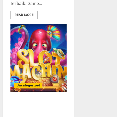
terbaik. Game...
READ MORE
Uncategorized
Judi Terbaik Dan Raih
Maxwin Di Situs Slot
Online