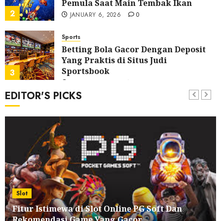
Pemula Saat Main Tembak Ikan
2
JANUARY 6, 2026
0
Sports
Betting Bola Gacor Dengan Deposit
Yang Praktis di Situs Judi
Sportsbook
3
AUGUST 6, 2025
0
EDITOR'S PICKS
Slot
Game Slot 2025 Mudah Menang untuk
Pemula: Panduan Lengkap
4
JANUARY 30, 2025
0
Poker
Trik Bermain Poker Online Untuk
Pemula
5
JANUARY 17, 2025
0
Slot
Fitur Istimewa di Slot Online PG Soft Dan
Uncategorized
Rekomendasi Game Yang Gacor