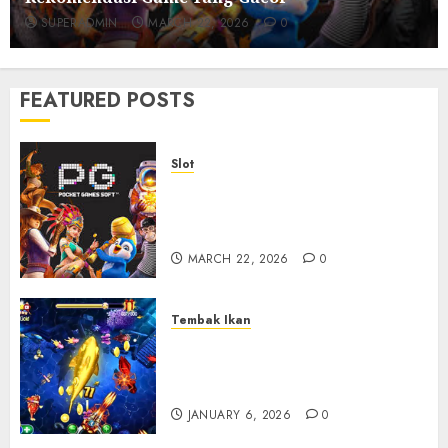
Judi Terbaik Dan Raih Maxwin Di
SUPERADMIN
MARCH 22, 2026
0
Situs Slot Online
6
JULY 10, 2024
0
FEATURED POSTS
Uncategorized
Cara Halus Menolak Cinta Seseorang
Tanpa Menyakiti Hatinya!
Slot
7
APRIL 4, 2024
0
Fitur Istimewa di Slot Online
PG Soft Dan Rekomendasi
Slot
Game Yang Gacor
Fitur Istimewa di Slot Online PG Soft
MARCH 22, 2026
0
Dan Rekomendasi Game Yang Gacor
1
MARCH 22, 2026
0
Tembak Ikan
Apa Saja yang Harus
Tembak Ikan
Dilakukan Pemula Saat Main
Apa Saja yang Harus Dilakukan
Tembak Ikan
Pemula Saat Main Tembak Ikan
JANUARY 6, 2026
0
2
JANUARY 6, 2026
0