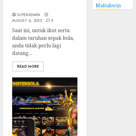
Praktis di Situs Judi
Mabukwin
Sportsbook
SUPERADMIN
AUGUST 6, 2025
0
Saat ini, untuk ikut serta
dalam taruhan sepak bola,
anda tidak perlu lagi
datang...
READ MORE