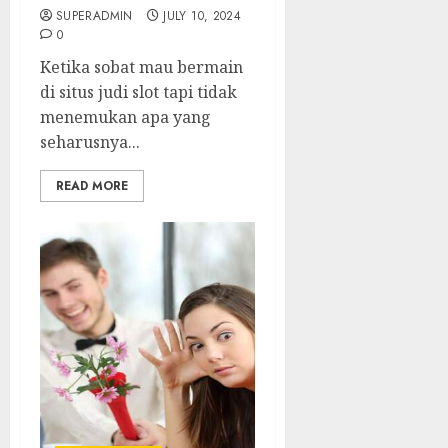
SUPERADMIN
JULY 10, 2024
0
Ketika sobat mau bermain
di situs judi slot tapi tidak
menemukan apa yang
seharusnya...
READ MORE