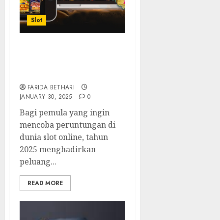
Slot
Game Slot 2025 Mudah
Menang untuk Pemula:
Panduan Lengkap
FARIDA BETHARI
JANUARY 30, 2025
0
Bagi pemula yang ingin
mencoba peruntungan di
dunia slot online, tahun
2025 menghadirkan
peluang...
READ MORE