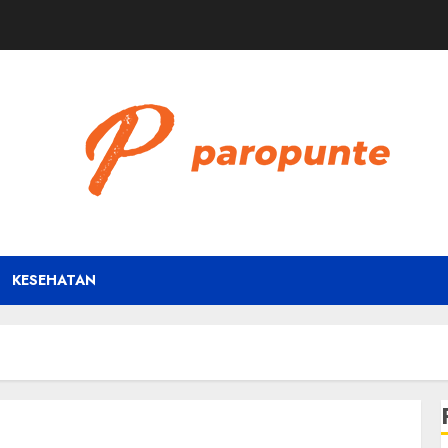
KESEHATAN