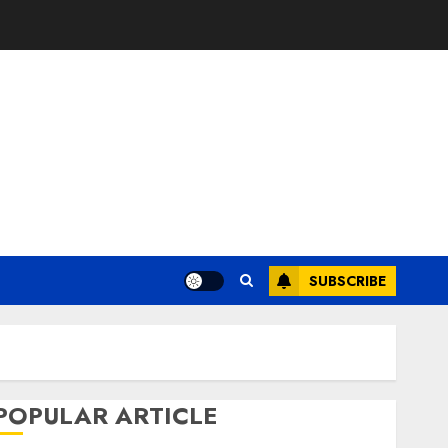
SUBSCRIBE
POPULAR ARTICLE