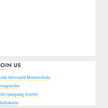
January 2024
November 2023
October 2023
December 2022
November 2022
November 2020
October 2020
September 2020
June 2020
JOIN US
Link Alternatif Monsterbola
Tempurslot
Slot Gampang Scatter
Mabukwin