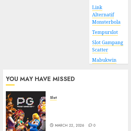
Link
Alternatif
Monsterbola
Tempurslot
Slot Gampang
Scatter
Mabukwin
YOU MAY HAVE MISSED
Slot
Fitur Istimewa di Slot Online
PG Soft Dan Rekomendasi
Game Yang Gacor
MARCH 22, 2026
0