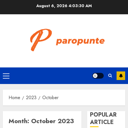
Skip
August 6, 2026
4:03:30 AM
to
content
Primary
Menu
Home
2023
October
POPULAR
Month:
October 2023
ARTICLE