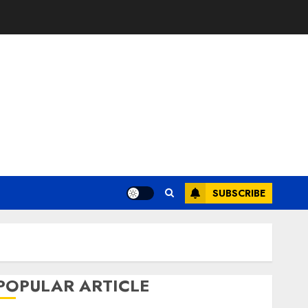
SUBSCRIBE
POPULAR ARTICLE