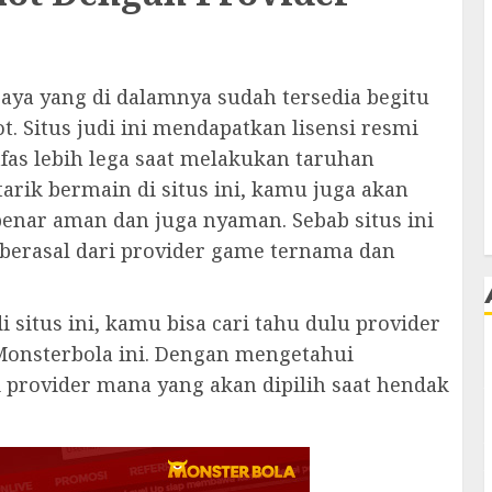
caya yang di dalamnya sudah tersedia begitu
t. Situs judi ini mendapatkan lisensi resmi
as lebih lega saat melakukan taruhan
arik bermain di situs ini, kamu juga akan
nar aman dan juga nyaman. Sebab situs ini
erasal dari provider game ternama dan
 situs ini, kamu bisa cari tahu dulu provider
 Monsterbola ini. Dengan mengetahui
 provider mana yang akan dipilih saat hendak