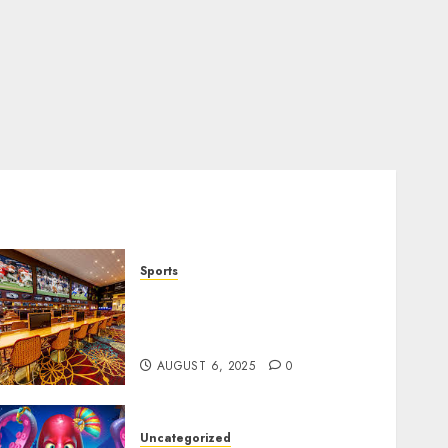
Sports
Betting Bola Gacor Dengan
Deposit Yang Praktis di
Situs Judi Sportsbook
AUGUST 6, 2025
0
Uncategorized