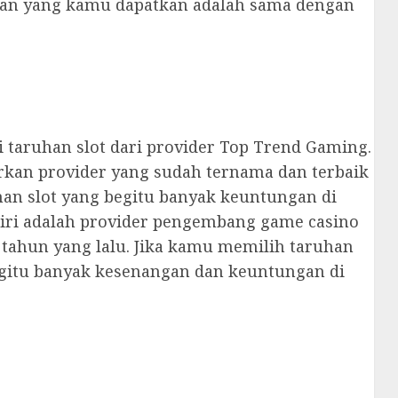
an yang kamu dapatkan adalah sama dengan
 taruhan slot dari provider Top Trend Gaming.
irkan provider yang sudah ternama dan terbaik
an slot yang begitu banyak keuntungan di
iri adalah provider pengembang game casino
11 tahun yang lalu. Jika kamu memilih taruhan
gitu banyak kesenangan dan keuntungan di