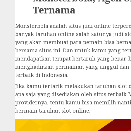
Ternama
Monsterbola adalah situs judi online terper
banyak taruhan online salah satunya judi slo
yang akan membuat para pemain bisa bernaf
bersama situs ini. Dan untuk kamu yang tert
mendapatkan tempat bertaruh yang benar-be
menghadirkan permainan yang unggul dan b
terbaik di Indonesia.
Jika kamu tertarik melakukan taruhan slot di
apa saja yang disediakan oleh situs terbaik
providernya, tentu kamu bisa memilih nanti
bermain taruhan slot online.