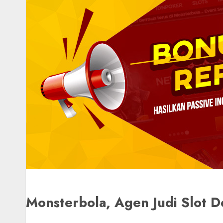
Monsterbola, Agen Judi Slot 