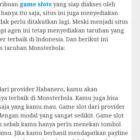
 ribuan
game slots
yang siap diakses oleh
hanya itu saja, situs ini juga menyediakan
dak perlu ditakutkan lagi. Meski menjadi situs
tapi agen ini tetap menyediakan taruhan yang
er terbaik di Indonesia. Dan berikut ini
us taruhan Monsterbola:
dari provider Habanero, kamu akan
ya terbaik di Monsterbola. Kamu juga bisa
aja yang kamu mau. Game slot dari provider
engan modal yang sangat sedikit. Game slot
n sebab kamu hanya perlu menekan tombol
 kamu. Jika kamu berhasil mendapatkan payline