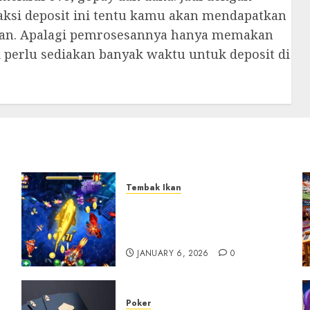
si deposit ini tentu kamu akan mendapatkan
man. Apalagi pemrosesannya hanya memakan
k perlu sediakan banyak waktu untuk deposit di
Tembak Ikan
Apa Saja yang Harus
Dilakukan Pemula Saat
Main Tembak Ikan
JANUARY 6, 2026
0
Poker