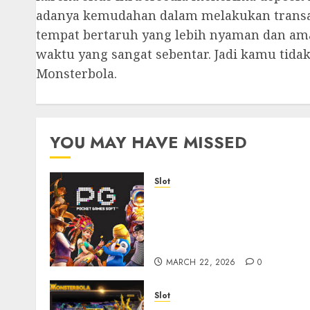
adanya kemudahan dalam melakukan transak
tempat bertaruh yang lebih nyaman dan a
waktu yang sangat sebentar. Jadi kamu tida
Monsterbola.
YOU MAY HAVE MISSED
Slot
Fitur Istimewa di Slot
Online PG Soft Dan
Rekomendasi Game Yang
Gacor
MARCH 22, 2026
0
Slot