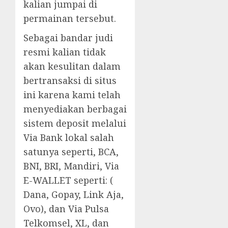
kalian jumpai di
permainan tersebut.
Sebagai bandar judi
resmi kalian tidak
akan kesulitan dalam
bertransaksi di situs
ini karena kami telah
menyediakan berbagai
sistem deposit melalui
Via Bank lokal salah
satunya seperti, BCA,
BNI, BRI, Mandiri, Via
E-WALLET seperti: (
Dana, Gopay, Link Aja,
Ovo), dan Via Pulsa
Telkomsel, XL, dan