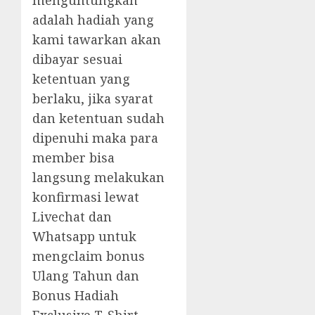
menguntungkan
adalah hadiah yang
kami tawarkan akan
dibayar sesuai
ketentuan yang
berlaku, jika syarat
dan ketentuan sudah
dipenuhi maka para
member bisa
langsung melakukan
konfirmasi lewat
Livechat dan
Whatsapp untuk
mengclaim bonus
Ulang Tahun dan
Bonus Hadiah