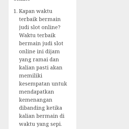
Kapan waktu
terbaik bermain
judi slot online?
Waktu terbaik
bermain judi slot
online ini dijam
yang ramai dan
kalian pasti akan
memiliki
kesempatan untuk
mendapatkan
kemenangan
dibanding ketika
kalian bermain di
waktu yang sepi.