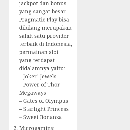
jackpot dan bonus
yang sangat besar.
Pragmatic Play bisa
dibilang merupakan
salah satu provider
terbaik di Indonesia,
permainan slot
yang terdapat
didalamnya yaitu:
– Joker’ Jewels
– Power of Thor
Megaways
– Gates of Olympus
– Starlight Princess
– Sweet Bonanza
Microgaming