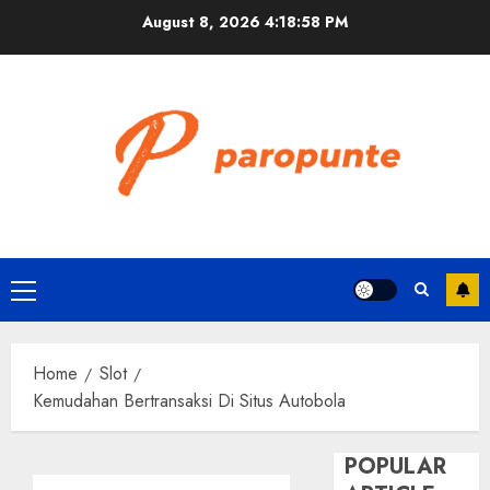
Skip
August 8, 2026
4:18:59 PM
to
content
Primary
Menu
Home
Slot
Kemudahan Bertransaksi Di Situs Autobola
POPULAR