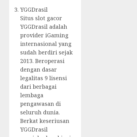
YGGDrasil
Situs slot gacor
YGGDrasil adalah
provider iGaming
internasional yang
sudah berdiri sejak
2013. Beroperasi
dengan dasar
legalitas 9 lisensi
dari berbagai
lembaga
pengawasan di
seluruh dunia.
Berkat keseriusan
YGGDrasil