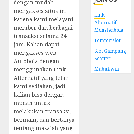
JOIN US
dengan mudah
mengakses situs ini
Link
karena kami melayani
Alternatif
member dan berbagai
Monsterbola
transaksi selama 24
Tempurslot
jam. Kalian dapat
Slot Gampang
mengakses web
Scatter
Autobola dengan
Mabukwin
menggunakan Link
Alternatif yang telah
kami sediakan, jadi
kalian bisa dengan
mudah untuk
melakukan transaksi,
bermain, dan bertanya
tentang masalah yang