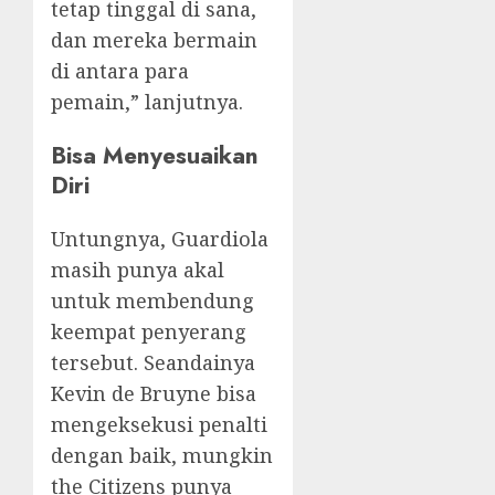
tetap tinggal di sana,
dan mereka bermain
di antara para
pemain,” lanjutnya.
Bisa Menyesuaikan
Diri
Untungnya, Guardiola
masih punya akal
untuk membendung
keempat penyerang
tersebut. Seandainya
Kevin de Bruyne bisa
mengeksekusi penalti
dengan baik, mungkin
the Citizens punya