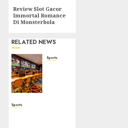
Next
Review Slot Gacor
Immortal Romance
post:
Di Monsterbola
RELATED NEWS
Sports
Betting
Bola
Gacor
Dengan
Deposit
Yang
Praktis
Sports
di Situs
Kami Masih Bisa Tampil
Judi
Lebih Baik Lagi Pesan De
Sportsbook
Ligt Untuk Sang Rival