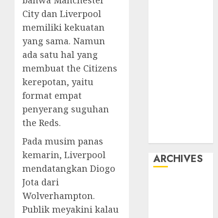
Praktis di
City dan Liverpool
Situs Judi
memiliki kekuatan
Sportsbook
Game Slot
yang sama. Namun
2025 Mudah
ada satu hal yang
Menang
membuat the Citizens
untuk Pemula:
kerepotan, yaitu
Panduan
format empat
Lengkap
penyerang suguhan
Trik Bermain
the Reds.
Poker Online
Untuk Pemula
Pada musim panas
kemarin, Liverpool
ARCHIVES
mendatangkan Diogo
Jota dari
March 2026
Wolverhampton.
January 2026
August 2025
Publik meyakini kalau