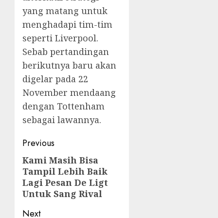
yang matang untuk
menghadapi tim-tim
seperti Liverpool.
Sebab pertandingan
berikutnya baru akan
digelar pada 22
November mendaang
dengan Tottenham
sebagai lawannya.
Post
Previous
navigation
Kami Masih Bisa
Previous
Tampil Lebih Baik
post:
Lagi Pesan De Ligt
Untuk Sang Rival
Next