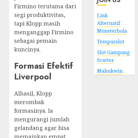
JOIN US
Firmino terutama dari
segi produktivitas,
Link
tapi Klopp masih
Alternatif
Monsterbola
menganggap Firmino
sebagai pemain
Tempurslot
kuncinya.
Slot Gampang
Scatter
Formasi Efektif
Mabukwin
Liverpool
Alhasil, Klopp
merombak
formasinya. Ia
mengurangi jumlah
gelandang agar bisa
memainkan empat