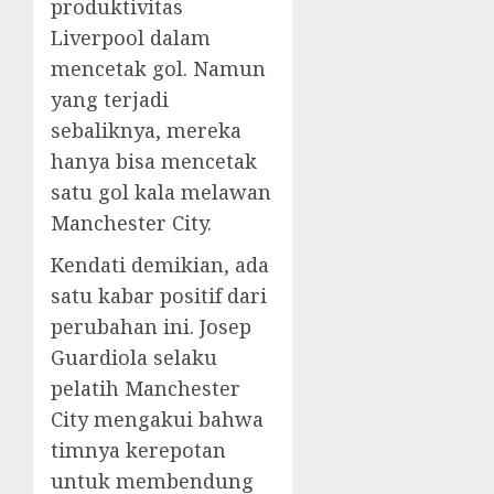
produktivitas
Liverpool dalam
mencetak gol. Namun
yang terjadi
sebaliknya, mereka
hanya bisa mencetak
satu gol kala melawan
Manchester City.
Kendati demikian, ada
satu kabar positif dari
perubahan ini. Josep
Guardiola selaku
pelatih Manchester
City mengakui bahwa
timnya kerepotan
untuk membendung