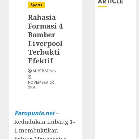
ARTICLE
Sports
Rahasia
Fitur
Formasi 4
Istimewa di
Slot Online PG
Bomber
Soft Dan
Liverpool
Rekomendasi
Terbukti
Game Yang
Efektif
Gacor
Apa Saja yang
SUPERADMIN
Harus
NOVEMBER 26,
Dilakukan
2020
Pemula Saat
Main Tembak
Ikan
Paropunte.net
–
Betting Bola
Kedudukan imbang 1-
Gacor Dengan
1 membuktikan
Deposit Yang
bahwa Manchester