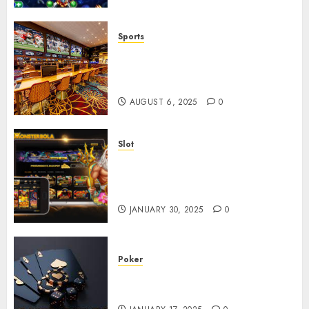
Sports
Betting Bola Gacor Dengan
Deposit Yang Praktis di Situs
Judi Sportsbook
AUGUST 6, 2025
0
Slot
Game Slot 2025 Mudah Menang
untuk Pemula: Panduan
Lengkap
JANUARY 30, 2025
0
Poker
Trik Bermain Poker Online
Untuk Pemula