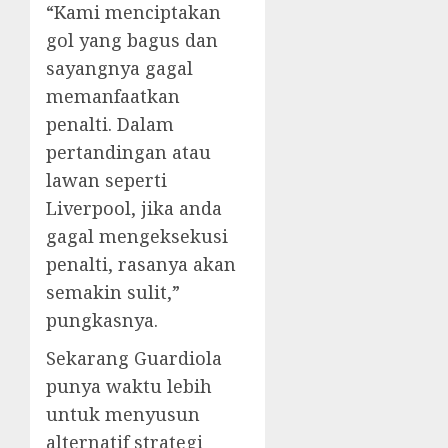
“Kami menciptakan
gol yang bagus dan
sayangnya gagal
memanfaatkan
penalti. Dalam
pertandingan atau
lawan seperti
Liverpool, jika anda
gagal mengeksekusi
penalti, rasanya akan
semakin sulit,”
pungkasnya.
Sekarang Guardiola
punya waktu lebih
untuk menyusun
alternatif strategi