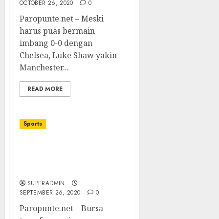
OCTOBER 26, 2020
0
Paropunte.net – Meski
harus puas bermain
imbang 0-0 dengan
Chelsea, Luke Shaw yakin
Manchester...
READ MORE
Sports
Inilah Pemain Yang Bisa
Diboyong Mu Pada
Musim Panas 2020
SUPERADMIN
SEPTEMBER 26, 2020
0
Paropunte.net – Bursa