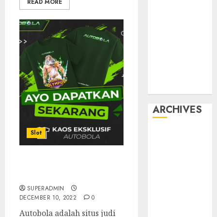
READ MORE
2025 Mudah
Menang
untuk Pemula:
Panduan
Lengkap
Trik Bermain
Poker Online
Untuk Pemula
ARCHIVES
Slot
March 2026
January 2026
August 2025
Kemudahan Bertransaksi
January 2025
Di Situs Autobola
July 2024
SUPERADMIN
April 2024
DECEMBER 10, 2022
0
January 2024
Autobola adalah situs judi