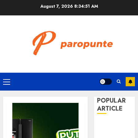
Skip
August 7, 2026
8:34:52 AM
to
content
Primary
Menu
POPULAR
ARTICLE
Fitur
Istimewa di