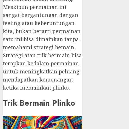
Meskipun permainan ini
sangat bergantungan dengan
feeling atau keberuntungan
kita, bukan berarti permainan
satu ini bisa dimainkan tanpa
memahami strategi bemain.
Strategi atau trik bermain bisa
terapkan kedalam permainan
untuk meningkatkan peluang
mendapatkan kemenangan
ketika memainkan plinko.
Trik Bermain Plinko