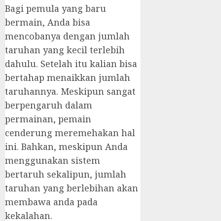
Bagi pemula yang baru
bermain, Anda bisa
mencobanya dengan jumlah
taruhan yang kecil terlebih
dahulu. Setelah itu kalian bisa
bertahap menaikkan jumlah
taruhannya. Meskipun sangat
berpengaruh dalam
permainan, pemain
cenderung meremehakan hal
ini. Bahkan, meskipun Anda
menggunakan sistem
bertaruh sekalipun, jumlah
taruhan yang berlebihan akan
membawa anda pada
kekalahan.