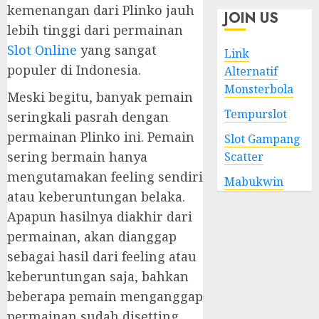
kemenangan dari Plinko jauh
JOIN US
lebih tinggi dari permainan
Slot Online
yang sangat
Link
populer di Indonesia.
Alternatif
Monsterbola
Meski begitu, banyak pemain
Tempurslot
seringkali pasrah dengan
permainan Plinko ini. Pemain
Slot Gampang
sering bermain hanya
Scatter
mengutamakan feeling sendiri
Mabukwin
atau keberuntungan belaka.
Apapun hasilnya diakhir dari
permainan, akan dianggap
sebagai hasil dari feeling atau
keberuntungan saja, bahkan
beberapa pemain menganggap
permainan sudah disetting.