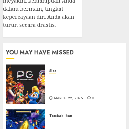
meyakini kemampuan Anda
dalam bermain, tingkat
kepercayaan diri Anda akan
turun secara drastis.
YOU MAY HAVE MISSED
Slot
Fitur Istimewa di Slot Online
PG Soft Dan Rekomendasi
Game Yang Gacor
MARCH 22, 2026
0
Tembak Ikan
Apa Saja yang Harus