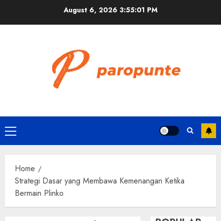
Skip
August 6, 2026
3:55:01 PM
to
content
Primary
Menu
Home
Strategi Dasar yang Membawa Kemenangan Ketika
Bermain Plinko