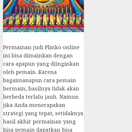
Permainan judi Plinko online
ini bisa dimainkan dengan
cara apapun yang diinginkan
oleh pemain. Karena
bagaimanapun cara pemain
bermain, hasilnya tidak akan
berbeda terlalu jauh. Namun
jika Anda menerapakan
strategi yang tepat, setidaknya
hasil akhir permainan yang
bisa pemain dapatkan bisa