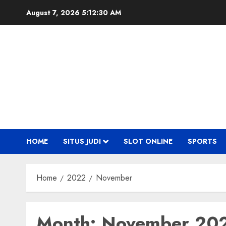
Skip
August 7, 2026
5:12:30 AM
to
content
HOME
SITUS JUDI
SLOT ONLINE
SPORTS
Home
2022
November
Month:
November 20