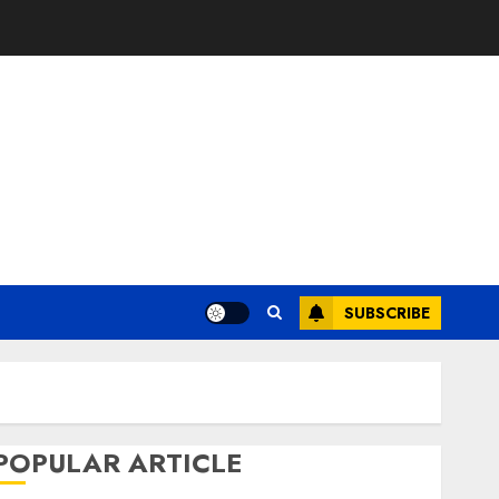
SUBSCRIBE
POPULAR ARTICLE