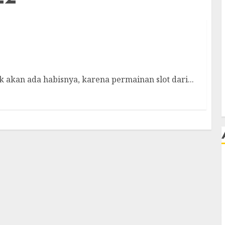
sterbola
k akan ada habisnya, karena permainan slot dari...