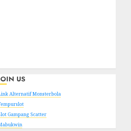
January 2024
November 2023
October 2023
December 2022
November 2022
November 2020
October 2020
September 2020
June 2020
JOIN US
Link Alternatif Monsterbola
Tempurslot
Slot Gampang Scatter
Mabukwin