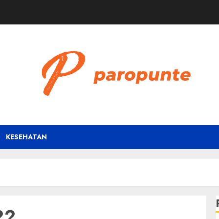
KESEHATAN
22