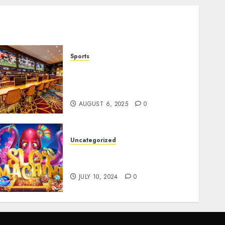
Sports
Betting Bola Gacor Dengan
Deposit Yang Praktis di
Situs Judi Sportsbook
AUGUST 6, 2025
0
Uncategorized
Judi Terbaik Dan Raih
Maxwin Di Situs Slot Online
JULY 10, 2024
0