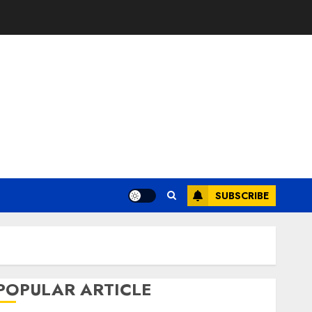
SUBSCRIBE
POPULAR ARTICLE