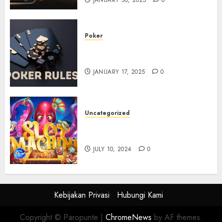
Poker
Trik Bermain Poker Online
Untuk Pemula
JANUARY 17, 2025
0
Uncategorized
Judi Terbaik Dan Raih Maxwin
Di Situs Slot Online
JULY 10, 2024
0
Kebijakan Privasi
Hubungi Kami
Copyright © Paropunte
|
ChromeNews
by AF themes.