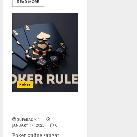
READ MORE
Poker
Trik Bermain Poker
Online Untuk Pemula
SUPERADMIN
JANUARY 17, 2025
0
Poker online sangat