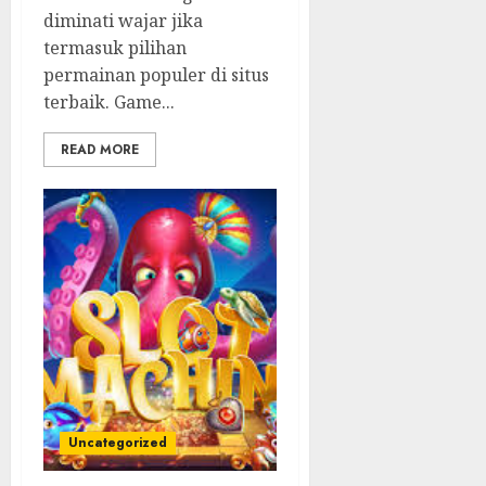
diminati wajar jika
termasuk pilihan
permainan populer di situs
terbaik. Game...
READ MORE
Uncategorized