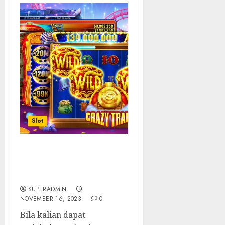
Slot
MELAKUKAN PREDIKSI
POLA GACOR DAN
JACKPOT
SUPERADMIN
NOVEMBER 16, 2023
0
Bila kalian dapat