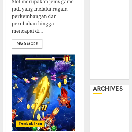
Slot merupakan jenis game
Situs Judi
judi yang melalui ragam
Sportsbook
perkembangan dan
Game Slot
perubahan hingga
2025 Mudah
mencapai di...
Menang
untuk Pemula:
READ MORE
Panduan
Lengkap
Trik Bermain
Poker Online
Untuk Pemula
ARCHIVES
March 2026
January 2026
August 2025
Tembak Ikan
January 2025