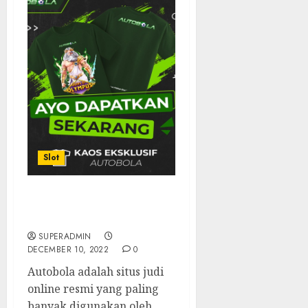
Slot
Kemudahan Bertransaksi
Di Situs Autobola
SUPERADMIN
DECEMBER 10, 2022
0
Autobola adalah situs judi
online resmi yang paling
banyak digunakan oleh