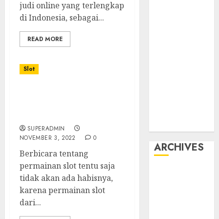
Situs Judi
judi online yang terlengkap
Sportsbook
di Indonesia, sebagai...
Game Slot
2025 Mudah
READ MORE
Menang
untuk Pemula:
Slot
Panduan
Lengkap
Review Slot Gacor
Trik Bermain
Immortal Romance Di
Poker Online
Monsterbola
Untuk Pemula
SUPERADMIN
NOVEMBER 3, 2022
0
ARCHIVES
Berbicara tentang
permainan slot tentu saja
March 2026
tidak akan ada habisnya,
January 2026
karena permainan slot
August 2025
dari...
January 2025