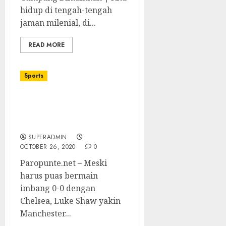
hidup di tengah-tengah
jaman milenial, di...
READ MORE
Sports
Ternyata Luke Shaw
Indikasikan Musim MU
Baru Dimulai
SUPERADMIN
OCTOBER 26, 2020
0
Paropunte.net – Meski
harus puas bermain
imbang 0-0 dengan
Chelsea, Luke Shaw yakin
Manchester...