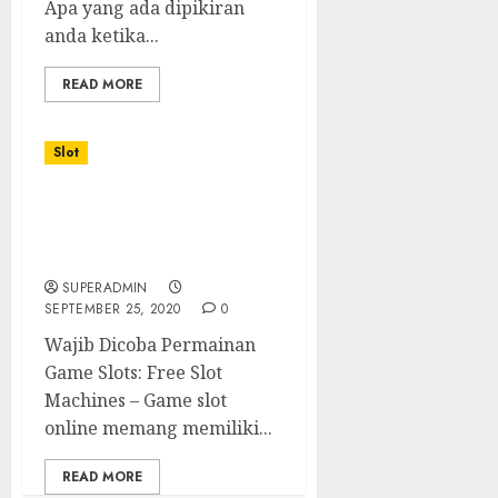
Apa yang ada dipikiran
anda ketika...
READ MORE
Slot
Wajib Dicoba Permainan
Game Slots: Free Slot
Machines
SUPERADMIN
SEPTEMBER 25, 2020
0
Wajib Dicoba Permainan
Game Slots: Free Slot
Machines – Game slot
online memang memiliki...
READ MORE