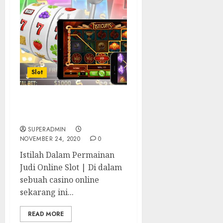
Slot
Istilah Dalam Permainan
Judi Online Slot
SUPERADMIN
NOVEMBER 24, 2020
0
Istilah Dalam Permainan
Judi Online Slot | Di dalam
sebuah casino online
sekarang ini...
READ MORE