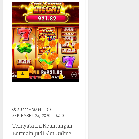
Slot
Ternyata Ini Keuntungan
Bermain Judi Slot Online
SUPERADMIN
SEPTEMBER 25, 2020
0
Ternyata Ini Keuntungan
Bermain Judi Slot Online –