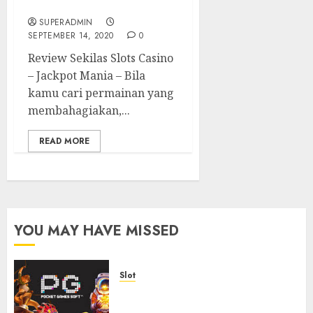
Casino – Jackpot Mania
SUPERADMIN
SEPTEMBER 14, 2020
0
Review Sekilas Slots Casino
– Jackpot Mania – Bila
kamu cari permainan yang
membahagiakan,...
READ MORE
YOU MAY HAVE MISSED
Slot
Fitur Istimewa di Slot Online
PG Soft Dan Rekomendasi