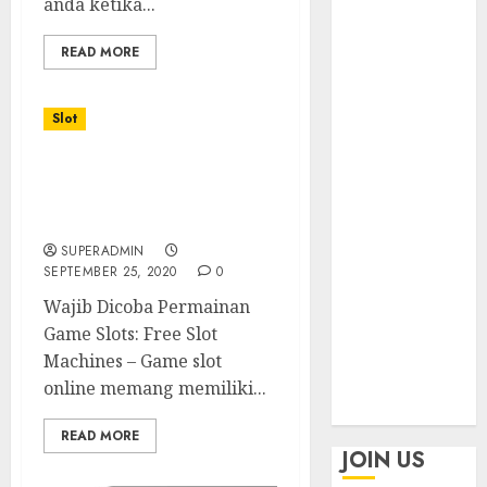
July 2024
anda ketika...
April 2024
READ MORE
January 2024
November
2023
Slot
October 2023
December
Wajib Dicoba Permainan
2022
Game Slots: Free Slot
November
Machines
2022
SUPERADMIN
SEPTEMBER 25, 2020
0
November
2020
Wajib Dicoba Permainan
October 2020
Game Slots: Free Slot
September
Machines – Game slot
2020
online memang memiliki...
June 2020
READ MORE
JOIN US