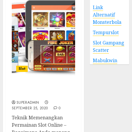
Link
Alternatif
Monsterbola
Tempurslot
Slot Gampang
Scatter
Mabukwin
Slot
Teknik Memenangkan
Permainan Slot Online
SUPERADMIN
SEPTEMBER 25, 2020
0
Teknik Memenangkan
Permainan Slot Online –