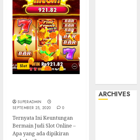
Situs Judi
Sportsbook
Game Slot
2025 Mudah
Menang
untuk Pemula:
Panduan
Lengkap
Trik Bermain
Slot
Poker Online
Untuk Pemula
Ternyata Ini Keuntungan
ARCHIVES
Bermain Judi Slot Online
SUPERADMIN
SEPTEMBER 25, 2020
0
March 2026
January 2026
Ternyata Ini Keuntungan
August 2025
Bermain Judi Slot Online –
January 2025
Apa yang ada dipikiran