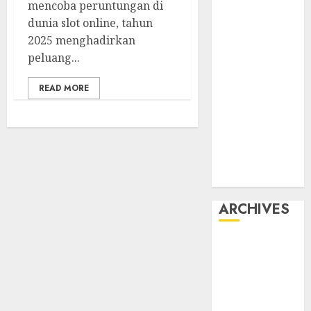
Situs Judi
mencoba peruntungan di
Sportsbook
dunia slot online, tahun
Game Slot
2025 menghadirkan
2025 Mudah
peluang...
Menang
READ MORE
untuk Pemula:
Panduan
Lengkap
Trik Bermain
Poker Online
Untuk Pemula
ARCHIVES
March 2026
January 2026
August 2025
January 2025